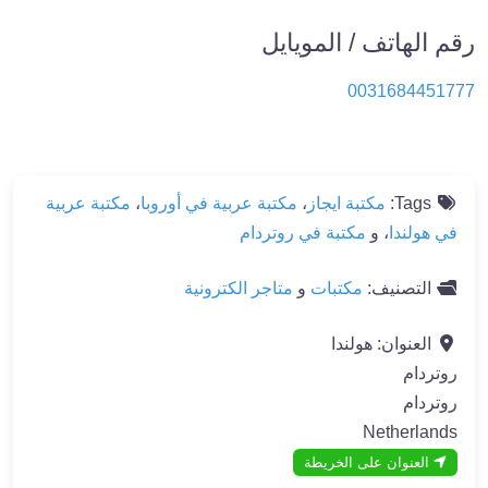
رقم الهاتف / المويايل
0031684451777
Tags:
مكتبة ايجاز
،
مكتبة عربية في أوروبا
،
مكتبة عربية
في هولندا
، و
مكتبة في روتردام
التصنيف:
مكتبات
و
متاجر الكترونية
العنوان:
هولندا
روتردام
روتردام
Netherlands
العنوان على الخريطة