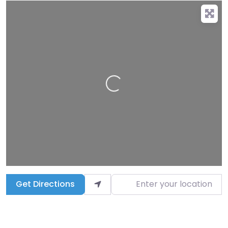
g
…
L
o
a
d
i
n
Enter your location
Get Directions