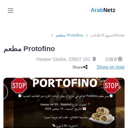
Arab
Netz
Home
جميع الاعلانات
Protofino مطعم
Protofino مطعم
,
33607
191 Heeper Straße
(0)
0.0
Show on map
Share