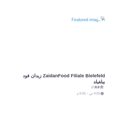
ZaidanFood Filiale Bielefeld زيدان فود
بيلفيلد
(0)
0.0
9:00 ص – 8:00 م