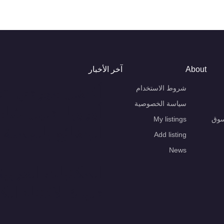
About
آخر الأخبار
شروط الاستخدام
سياسة الخصوصية
أوروبا: دليل شا
سوق
My listings
البضائع بالجملة
Add listing
News
المكتبات العربية
دليلك لاقتناء الك