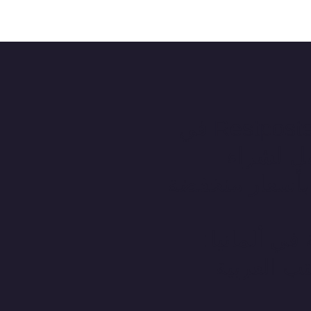
أفضل موردي Restposten في
مل لشراء
 بأسعار منخفضة
 في ألمانيا:
تب العربية