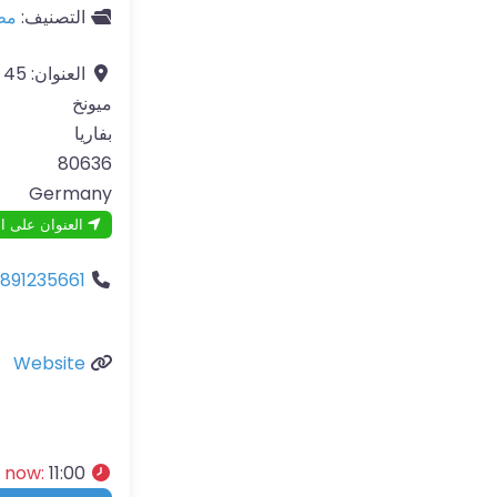
التصنيف:
مط
العنوان:
45 Leonrodstraße
ميونخ
بفاريا
80636
Germany
العنوان على ا
891235661
Website
11:00 ص – 11:00 م
:
d now