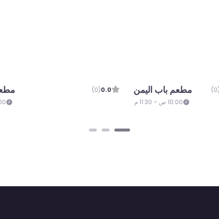
Slemani Grill
(0)
0.0
10:00 ص – 11:00 م