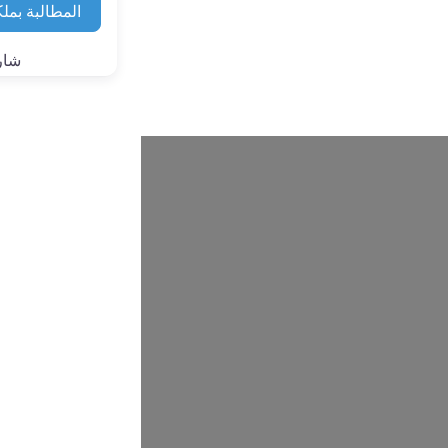
المطالبة بملك
شار