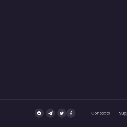
أفضل موردي Restposten في
مل لشراء
 بأسعار منخفضة
في ألمانيا:
تب العربية
Contacts
Sup