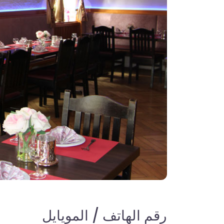
رقم الهاتف / المويايل