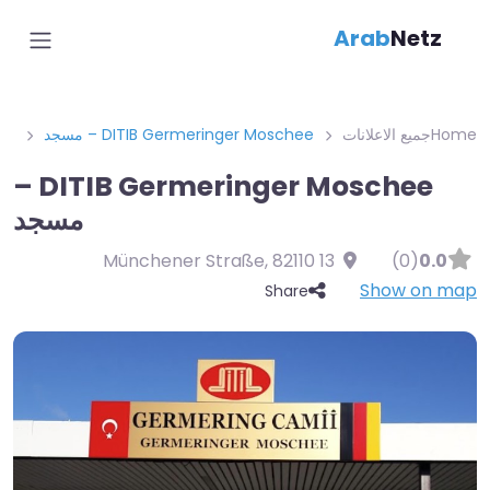
Arab
Netz
Home
جميع الاعلانات
DITIB Germeringer Moschee – مسجد
DITIB Germeringer Moschee –
مسجد
,
82110
13 Münchener Straße
(0)
0.0
Show on map
Share