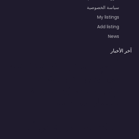
سياسة الخصوصية
My listings
Add listing
News
آخر الأخبار
أفضل موردي Restposten
في أوروبا: دليل شامل
لشراء البضائع بالجملة
بأسعار منخفضة
المكتبات العربية في ألمانيا: