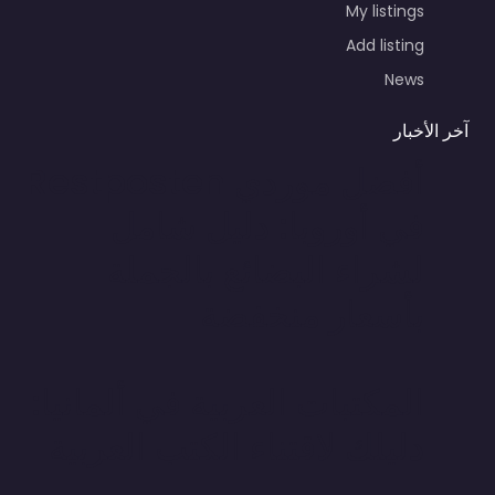
My listings
Add listing
News
آخر الأخبار
أفضل موردي Restposten
في أوروبا: دليل شامل
لشراء البضائع بالجملة
بأسعار منخفضة
المكتبات العربية في ألمانيا:
دليلك لاقتناء الكتب العربية