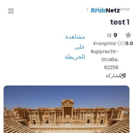
Home
حجز
Netz
test 1
Arab
test 1
13
مشاهدة
Kronprinz-
(0)
0.0
على
Rupprecht-
الخريطة
Straße
,
82256
مشاركة
Favorite