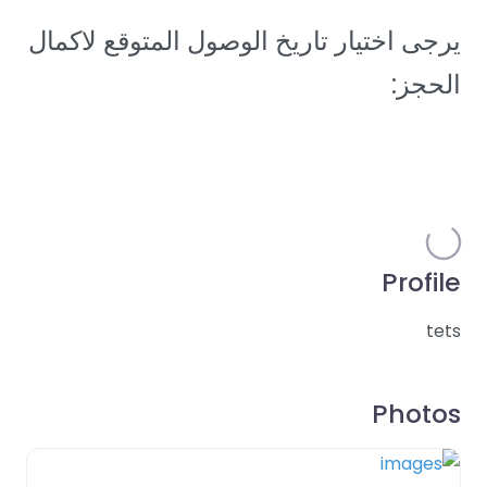
يرجى اختيار تاريخ الوصول المتوقع لاكمال
الحجز:
{{selectedRange}}
Clear dates
o
a
d
i
n
g
L
…
Profile
tets
Photos