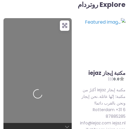
Explore روتردام
مكتبة إيجاز iejaz
(0)
0.0
o
a
d
in
g
L
…
مكتبة إيجاز iejaz أكثرُ من
مكتبة؛ إنّها عائلة..نحن إيجاز
ونحن بالقرب دائما!
Rotterdam +31 6
87885285
info@iejaz.com iejaz.nl