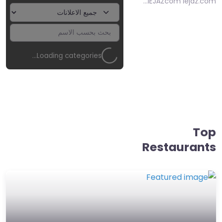
iEJAZcom iejaz.com…
Loading categories…
Top
Restaurants